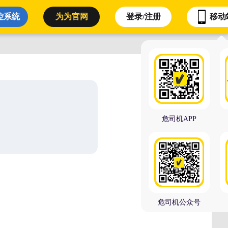
控系统
为为官网
登录/注册
移动
理
态（出车 装货 卸货 回单）
危司机APP
危司机公众号