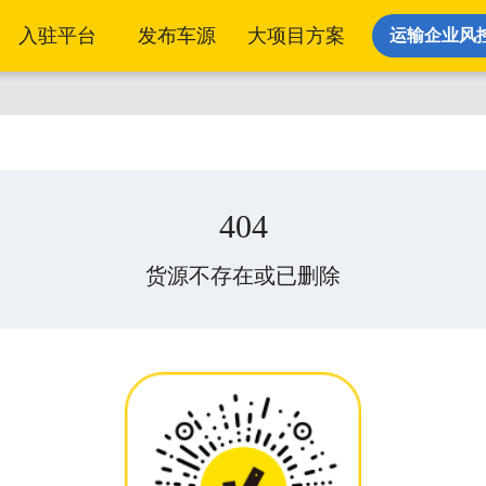
入驻平台
发布车源
大项目方案
运输企业风
派单发货
运单管
给指定车辆/车队批量派单
一单四状
404
运力调度
货源不存在或已删除
自有丨外协丨承运商