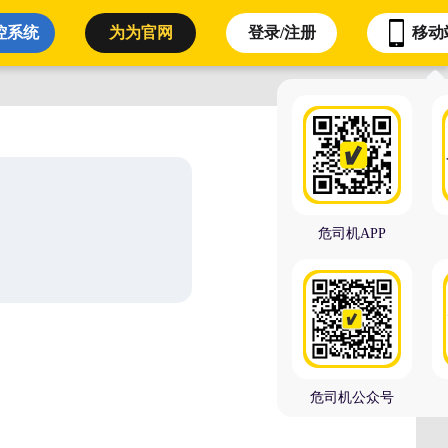
控系统
为为官网
登录/注册
移动
理
态（出车 装货 卸货 回单）
危司机APP
危司机公众号