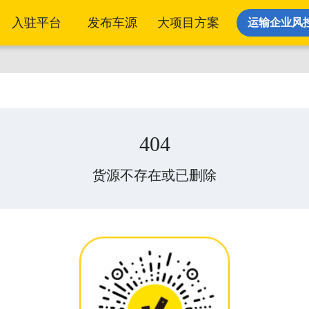
入驻平台
发布车源
大项目方案
运输企业风
派单发货
运单管
给指定车辆/车队批量派单
一单四状
404
运力调度
货源不存在或已删除
自有丨外协丨承运商